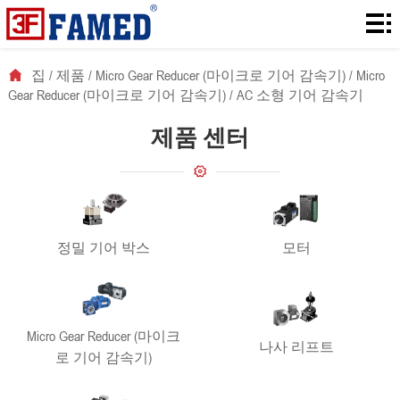
집
제
집
/
제품
/
Micro Gear Reducer (마이크로 기어 감속기)
/
Micro
Gear Reducer (마이크로 기어 감속기)
/
AC 소형 기어 감속기
품
다
제품 센터
운
솔
로
루
에
드
션
대
뉴
정밀 기어 박스
모터
해
스
연
락
Micro Gear Reducer (마이크
처
나사 리프트
로 기어 감속기)