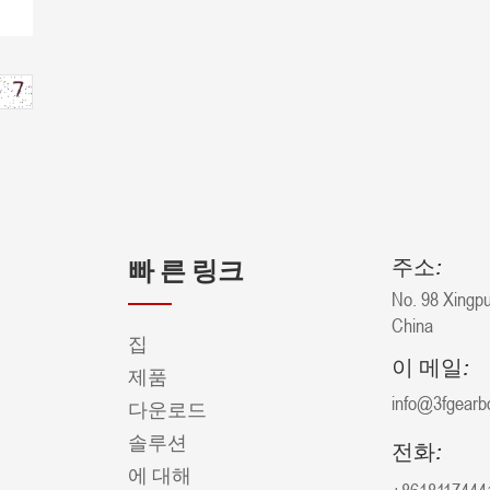
주소:
빠 른 링크
No. 98 Xingpu
China
집
이 메일:
제품
info@3fgearb
다운로드
솔루션
전화:
에 대해
+8618117444