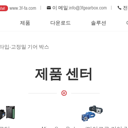
이 메일:
info@3fgearbox.com
전화
www.3f-fa.com
Mall
집
제품
다운로드
솔루션
타입-고정밀 기어 박스
제품 센터