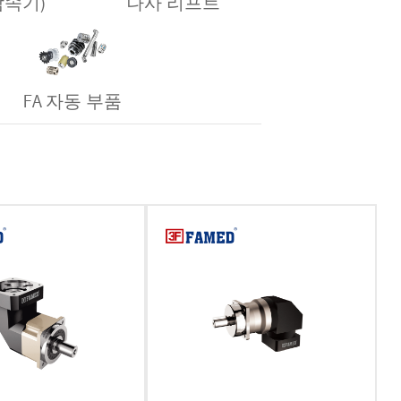
 감속기)
나사 리프트
FA 자동 부품