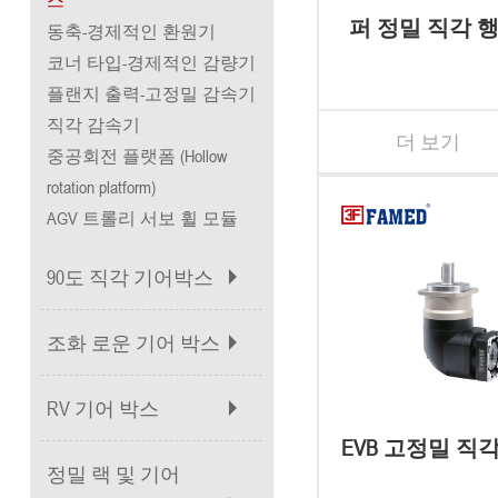
퍼 정밀 직각 
동축-경제적인 환원기
박스
코너 타입-경제적인 감량기
플랜지 출력-고정밀 감속기
직각 감속기
더 보기
중공회전 플랫폼 (Hollow
rotation platform)
AGV 트롤리 서보 휠 모듈
90도 직각 기어박스
조화 로운 기어 박스
RV 기어 박스
EVB 고정밀 직
정밀 랙 및 기어
어 박스