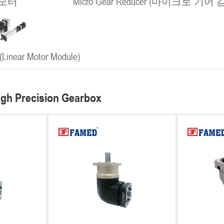
모터
Micro Gear Reducer (마이크로 기어
ear Motor Module)
igh Precision Gearbox