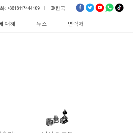
: +8618117444109
한국
영어
에 대해
뉴스
연락처
러시아
스페인
이탈리아
아랍어
한국
독일
일본
베트남
터키