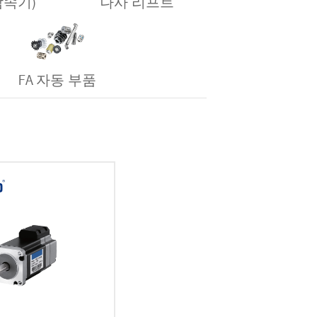
 감속기)
나사 리프트
FA 자동 부품