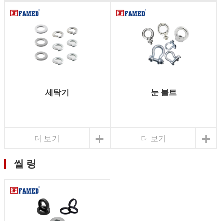
세탁기
눈 볼트
+
+
더 보기
더 보기
씰 링