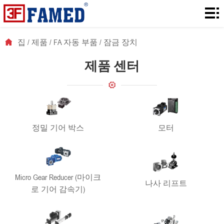
집
제
집
/
제품
/
FA 자동 부품
/
잠금 장치
품
다
제품 센터
운
솔
로
루
에
드
션
대
뉴
정밀 기어 박스
모터
해
스
연
락
Micro Gear Reducer (마이크
나사 리프트
로 기어 감속기)
처