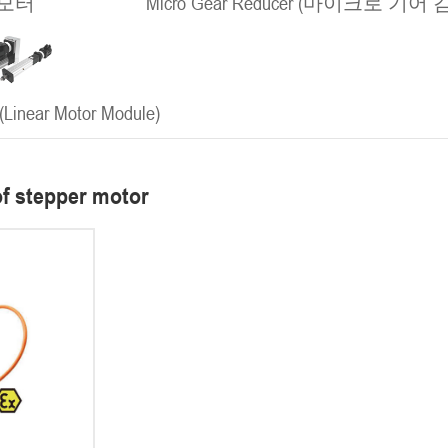
모터
Micro Gear Reducer (마이크로 기어
ear Motor Module)
f stepper motor