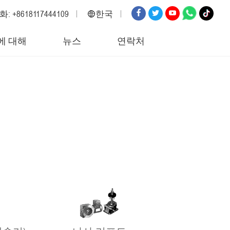
: +8618117444109
한국
영어
에 대해
뉴스
연락처
러시아
스페인
이탈리아
아랍어
한국
독일
일본
베트남
터키