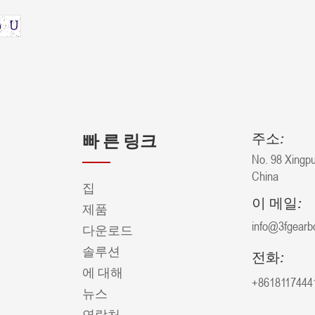
주소:
빠 른 링크
No. 98 Xingpu
China
집
이 메일:
제품
info@3fgearb
다운로드
솔루션
전화:
에 대해
+8618117444
뉴스
연락처