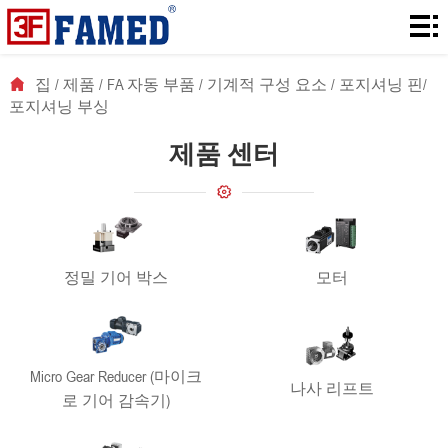
집
제
집
/
제품
/
FA 자동 부품
/
기계적 구성 요소
/
포지셔닝 핀/
포지셔닝 부싱
품
다
제품 센터
운
솔
로
루
에
드
션
대
뉴
정밀 기어 박스
모터
해
스
연
락
Micro Gear Reducer (마이크
처
나사 리프트
로 기어 감속기)