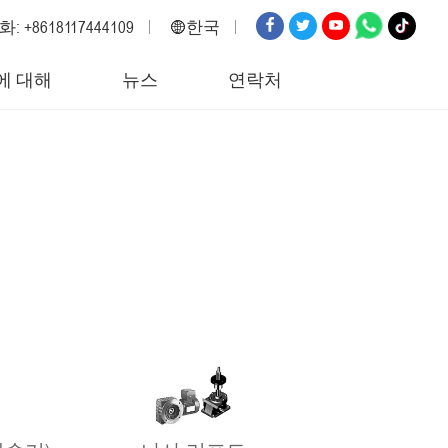
: +8618117444109
한국
영어
에 대해
뉴스
연락처
러시아
스페인
이탈리아
아랍어
한국
독일
일본
베트남
터키