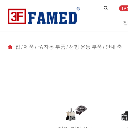
FA 
집
/
제품
/
FA 자동 부품
/
선형 운동 부품
/
안내 축