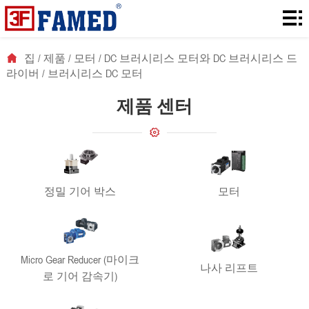
집
제
집
/
제품
/
모터
/
DC 브러시리스 모터와 DC 브러시리스 드
라이버
/
브러시리스 DC 모터
품
다
제품 센터
운
솔
로
루
에
드
션
대
뉴
정밀 기어 박스
모터
해
스
연
락
Micro Gear Reducer (마이크
처
나사 리프트
로 기어 감속기)