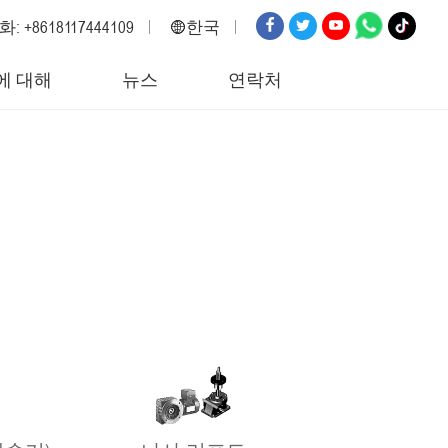
: +8618117444109
한국
영어
에 대해
뉴스
연락처
러시아
스페인
이탈리아
아랍어
한국
독일
일본
베트남
터키