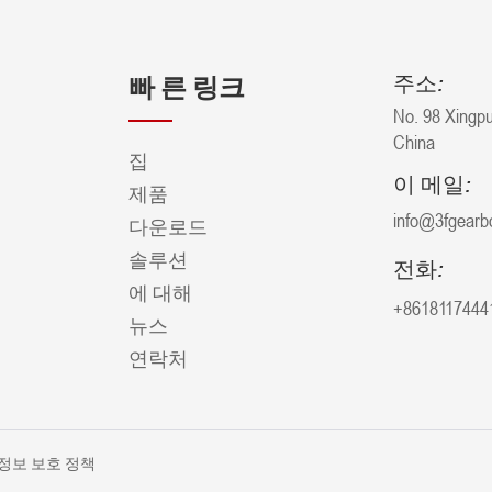
주소:
빠 른 링크
No. 98 Xingpu
China
집
이 메일:
제품
info@3fgearb
다운로드
솔루션
전화:
에 대해
+8618117444
뉴스
연락처
정보 보호 정책