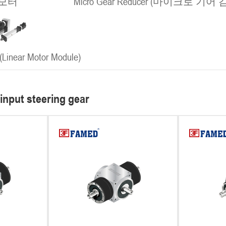
모터
Micro Gear Reducer (마이크로 기어
ear Motor Module)
 input steering gear