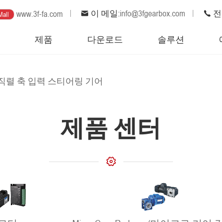
이 메일:
info@3fgearbox.com
전화
www.3f-fa.com
Mall
집
제품
다운로드
솔루션
 직렬 축 입력 스티어링 기어
제품 센터