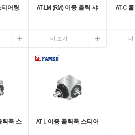
 스티어링
AT-LM (RM) 이중 출력 샤
AT-C
스
프트 반대 방향 스티어
스티
링 기어 박스
+
+
더 보기
더
측 출력축 스
AT-L 이중 출력축 스티어
어박스
링 기어박스