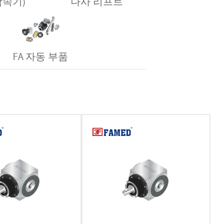
 감속기)
나사 리프트
FA 자동 부품