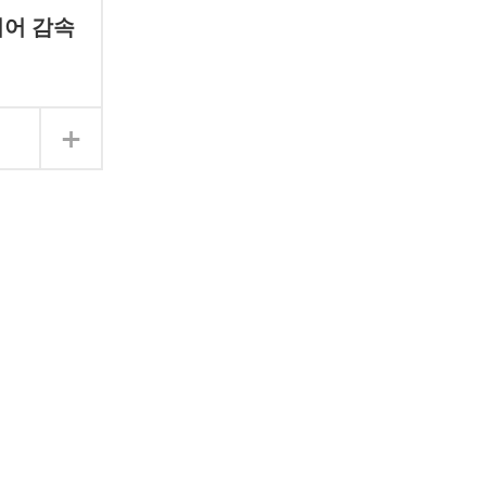
기어 감속
+