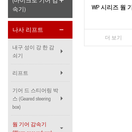
(마이크로 기어 감
WP 시리즈 웜 
속기)
기
나사 리프트
더 보기
내구 성이 강 한 감
쇠기
리프트
기어 드 스티어링 박
스 (Geared steering
box)
웜 기어 감속기