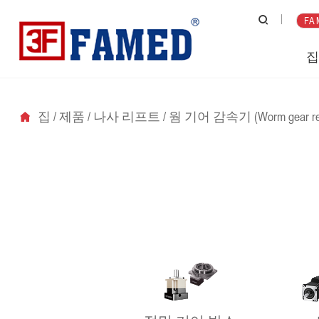
FA 
집
/
제품
/
나사 리프트
/
웜 기어 감속기 (Worm gear red