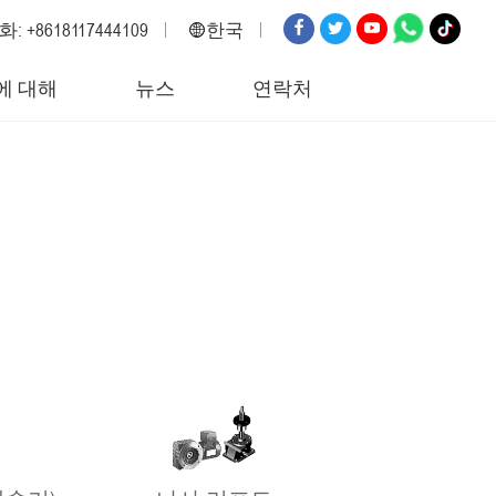
: +8618117444109
한국
영어
에 대해
뉴스
연락처
러시아
스페인
이탈리아
아랍어
한국
독일
일본
베트남
터키