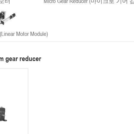
모터
Micro Gear Reducer (마이크로 기어
ear Motor Module)
m gear reducer