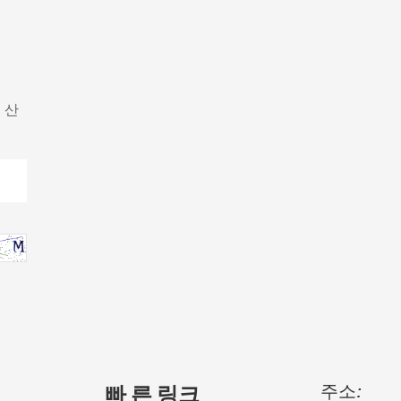
 산
주소:
빠 른 링크