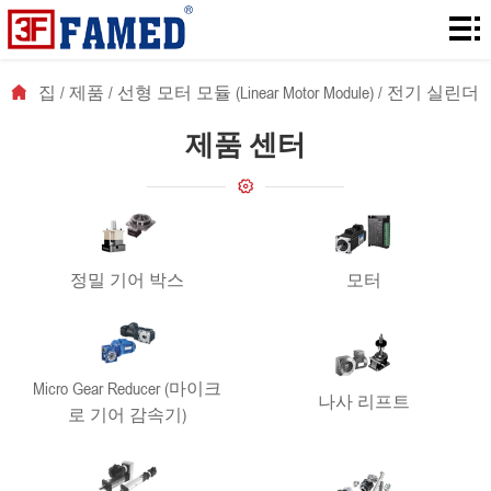
집
제
집
/
제품
/
선형 모터 모듈 (Linear Motor Module)
/
전기 실린더
품
다
제품 센터
운
솔
로
루
에
드
션
대
뉴
정밀 기어 박스
모터
해
스
연
락
Micro Gear Reducer (마이크
나사 리프트
로 기어 감속기)
처